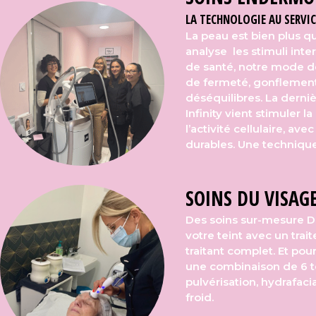
LA TECHNOLOGIE AU SERVIC
La peau est bien plus qu
analyse les stimuli inte
de santé, notre mode de 
de fermeté, gonflemen
déséquilibres.
La derni
Infinity vient stimuler 
l’activité cellulaire, ave
durables. Une techniqu
SOINS DU VISAG
Des soins sur-mesure D
votre teint avec un tra
traitant complet. Et pou
une combinaison de 6 te
pulvérisation, hydrafaci
froid.