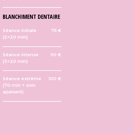
BLANCHIMENT DENTAIRE
Séance initiale
75 €
(2×20 min)
Séance intense
90 €
(3×20 min)
Séance extrême
100 €
(70 min + soin
apaisant)