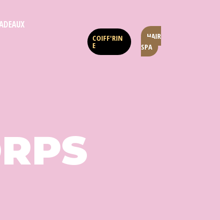
ADEAUX
HAIR
COIFF'RIN
E
SPA
ORPS