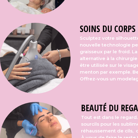
SOINS DU CORPS 
Sculptez votre silhouette
nouvelle technologie pe
graisseux par le froid. 
alternative à la chirurgie
être utilisée sur le visa
menton par exemple. B
Offrez-vous un modelage
BEAUTÉ DU REG
Tout est dans le regard… 
sourcils pour les sublime
réhaussement de cils, o
À vous de faire le reste 