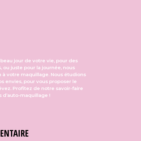
 beau jour de votre vie, pour des
ou juste pour la journée, nous
 à votre maquillage. Nous étudions
vos envies, pour vous proposer le
vez. Profitez de notre savoir-faire
s d’auto-maquillage !
ENTAIRE