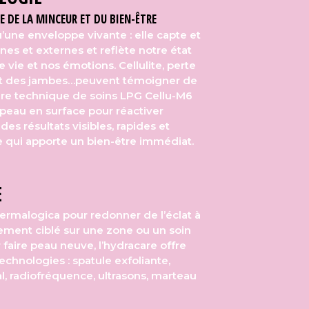
E DE LA MINCEUR ET DU BIEN-ÊTRE
’une enveloppe vivante : elle capte et
rnes et externes et reflète notre état
vie et nos émotions. Cellulite, perte
t des jambes…peuvent témoigner de
ère technique de soins LPG Cellu-M6
la peau en surface pour réactiver
c des résultats visibles, rapides et
e qui apporte un bien-être immédiat.
E
ermalogica pour redonner de l’éclat à
itement ciblé sur une zone ou un soin
r faire peau neuve, l’hydracare offre
chnologies : spatule exfoliante,
al, radiofréquence, ultrasons, marteau