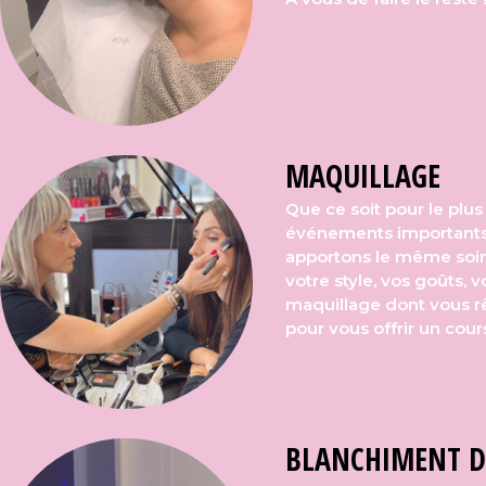
MAQUILLAGE
Que ce soit pour le plus
événements importants, 
apportons le même soin
votre style, vos goûts, 
maquillage dont vous rê
pour vous offrir un cour
BLANCHIMENT D