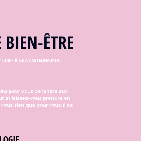
 BIEN-ÊTRE
BY COIFF'RINE À CASTELMAUROU
ins pour vous de la tête aux
tut et laissez-vous prendre en
vous, rien que pour vous. Il ne
LOGIE