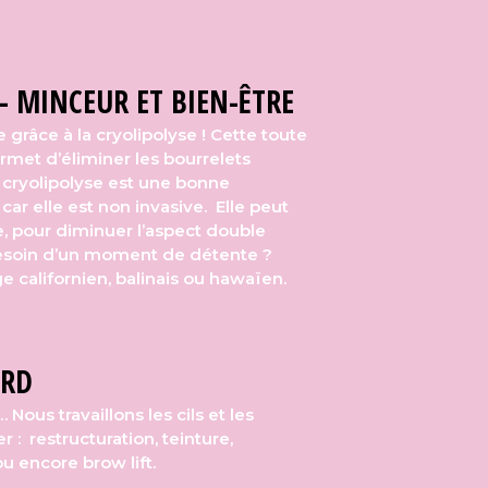
- MINCEUR ET BIEN-ÊTRE
 grâce à la cryolipolyse ! Cette toute
rmet d’éliminer les bourrelets
La cryolipolyse est une bonne
 car elle est non invasive. Elle peut
ge, pour diminuer l’aspect double
esoin d’un moment de détente ?
 californien, balinais ou hawaïen.
ARD
Nous travaillons les cils et les
r : restructuration, teinture,
u encore brow lift.
!