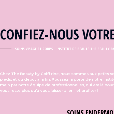
CONFIEZ-NOUS VOTRE
SOINS VISAGE ET CORPS - INSTITUT DE BEAUTÉ THE BEAUTY 
Chez The Beauty by Coiff’rine, nous sommes aux petits so
pieds, et du début à la fin. Poussez la porte de notre insti
main par notre équipe de professionnelles, qui est là pour 
vous reste plus qu’à vous laisser aller… et profiter !
SOINS ENDERMO