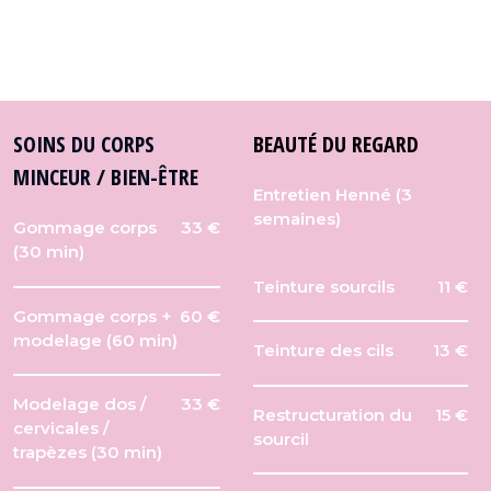
SOINS DU CORPS
BEAUTÉ DU REGARD
MINCEUR / BIEN-ÊTRE
Entretien Henné (3
semaines)
Gommage corps
33 €
(30 min)
Teinture sourcils
11 €
Gommage corps +
60 €
modelage (60 min)
Teinture des cils
13 €
Modelage dos /
33 €
Restructuration du
15 €
cervicales /
sourcil
trapèzes (30 min)